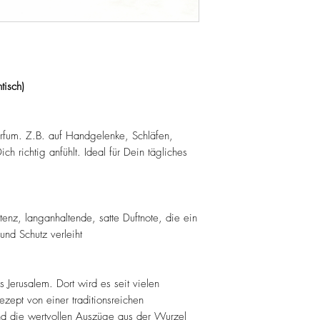
tisch)
arfum. Z.B. auf Handgelenke, Schläfen,
ch richtig anfühlt. Ideal für Dein tägliches
tenz, langanhaltende, satte Duftnote, die ein
nd Schutz verleiht
 Jerusalem. Dort wird es seit vielen
ept von einer traditionsreichen
sind die wertvollen Auszüge aus der Wurzel