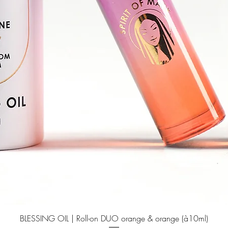
Schnellansicht
BLESSING OIL | Roll-on DUO orange & orange (à10ml)