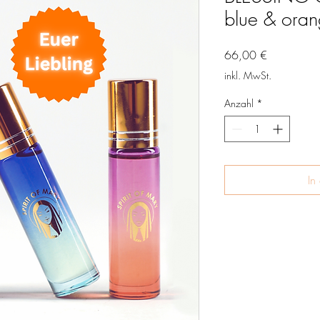
blue & oran
Preis
66,00 €
inkl. MwSt.
Anzahl
*
In