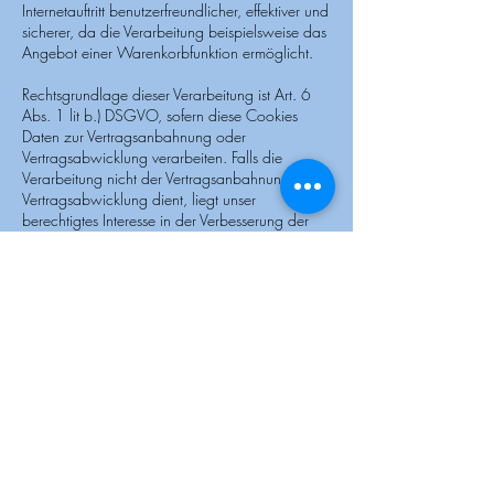
Internetauftritt benutzerfreundlicher, effektiver und
sicherer, da die Verarbeitung beispielsweise das
Angebot einer Warenkorbfunktion ermöglicht.
Rechtsgrundlage dieser Verarbeitung ist Art. 6
Abs. 1 lit b.) DSGVO, sofern diese Cookies
Daten zur Vertragsanbahnung oder
Vertragsabwicklung verarbeiten. Falls die
Verarbeitung nicht der Vertragsanbahnung oder
Vertragsabwicklung dient, liegt unser
berechtigtes Interesse in der Verbesserung der
Funktionalität unseres Internetauftritts.
Rechtsgrundlage ist in dann Art. 6 Abs. 1 lit. f)
DSGVO.
Mit Schließen Ihres Internet-Browsers werden
diese Session-Cookies gelöscht.
b) Drittanbieter-Cookies Gegebenenfalls
werden mit unserem Internetauftritt auch Cookies
von Partnerunternehmen, mit denen wir zum
Zwecke der Werbung, der Analyse oder der
Funktionalität unseres Internetauftritts
zusammenarbeiten, verwendet. Die Einzelheiten